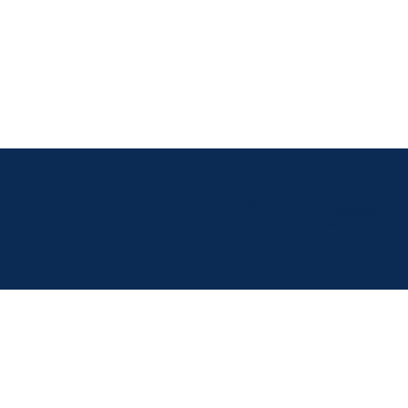
17
$12.5m
$35m
$30.75m
已收回
累計投資及捐款
累計項目
資金
免費專業諮詢
服務價值估計
(as of June
2026)