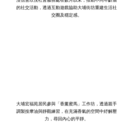
浸信會欣悅社會服務處在數月以來，推動不同年齡層
的社交活動，透過互動遊戲協助大埔街坊重建生活社
交圈及穩定感。
大埔宏福苑居民參與「香薰蜜馬」工作坊，透過親手
調製按摩油與靜觀練習，在充滿香氣的空間中紓解壓
力，尋回內心的平靜。