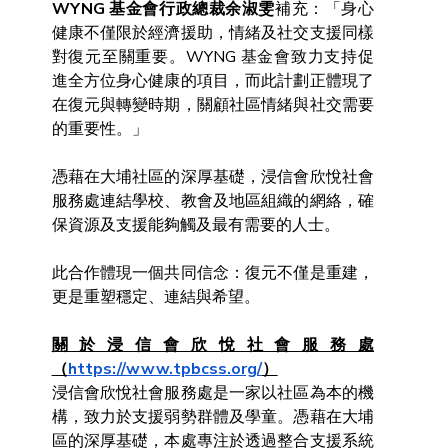
WYNG 基金會行政總裁余淑雯
補充：「身心
健康不僅限於經濟援助，情緒及社交支援同樣
對復元至關重要。WYNG 基金會致力支持促
進全方位身心健康的項目，而此計劃正體現了
在復元與轉變時期，關顧社區情緒與社交需要
的重要性。」
憑藉在大埔社區的深厚基礎，浸信會欣悅社會
服務處連結學校、教會及地區組織的網絡，確
保資源及支援能夠觸及最有需要的人士。
此合作體現一個共同信念：復元不僅是重建，
更是重塑穩定、連結與希望。
關於浸信會欣悅社會服務處
（
https://www.tpbcss.org/
）
浸信會欣悅社會服務處是一家以社區為本的機
構，致力於支援弱勢群體及學童。憑藉在大埔
區的深厚基礎，本處專注於透過整合支援系統