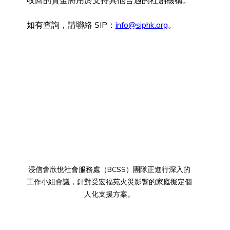
收回的資金將用於支持其他合適的社創機構。
如有查詢，請聯絡 
SIP：
info@siphk.org
。
浸信會欣悅社會服務處（BCSS）團隊正進行深入的
工作小組會議，針對受宏福苑火災影響的家庭擬定個
人化支援方案。