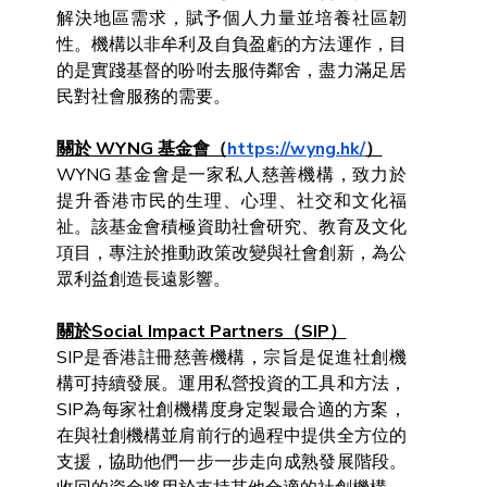
解決地區需求，賦予個人力量並培養社區韌
性。機構以非牟利及自負盈虧的方法運作，目
的是實踐基督的吩咐去服侍鄰舍，盡力滿足居
民對社會服務的需要。
關於 WYNG 基金會（
https://wyng.hk/
）
WYNG 基金會是一家私人慈善機構，致力於
提升香港市民的生理、心理、社交和文化福
祉。該基金會積極資助社會研究、教育及文化
項目，專注於推動政策改變與社會創新，為公
眾利益創造長遠影響。
關於Social Impact Partners（SIP）
SIP是香港註冊慈善機構，宗旨是促進社創機
構可持續發展。運用私營投資的工具和方法，
SIP為每家社創機構度身定製最合適的方案，
在與社創機構並肩前行的過程中提供全方位的
支援，協助他們一步一步走向成熟發展階段。