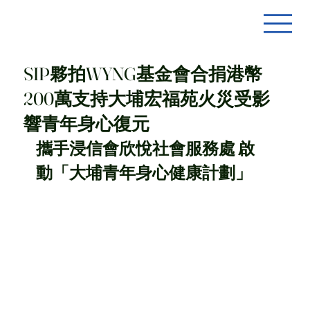
SIP夥拍WYNG基金會合捐港幣
200萬支持大埔宏福苑火災受影
響青年身心復元
攜手浸信會欣悅社會服務處 啟
動「大埔青年身心健康計劃」