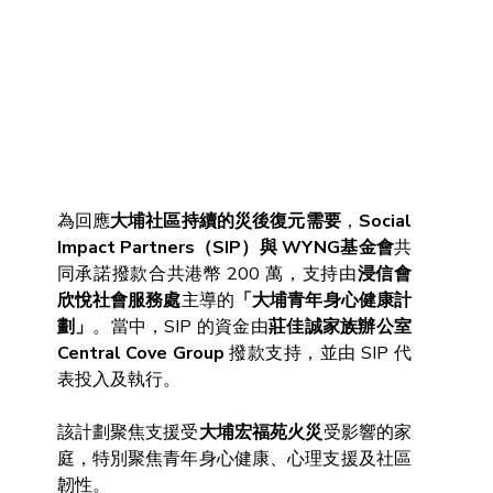
為回應
大埔社區持續的災後復元需要
，
Social 
Impact Partners（SIP）與 WYNG基金會
共
同承諾撥款合共港幣 200 萬，支持由
浸信會
欣悅社會服務處
主導的
「大埔青年身心健康計
劃」
。當中，SIP 的資金由
莊佳誠家族辦公室 
Central Cove Group
 撥款支持，並由 SIP 代
表投入及執行。
該計劃聚焦支援受
大埔宏福苑火災
受影響的家
庭，特別聚焦青年身心健康、心理支援及社區
韌性。